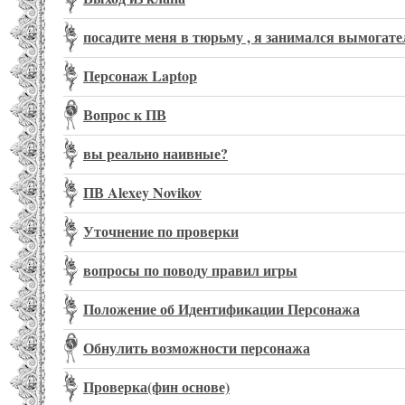
посадите меня в тюрьму , я занимался вымогат
Персонаж Laptop
Вопрос к ПВ
вы реально наивные?
ПВ Alexey Novikov
Уточнение по проверки
вопросы по поводу правил игры
Положение об Идентификации Персонажа
Обнулить возможности персонажа
Проверка(фин основе)