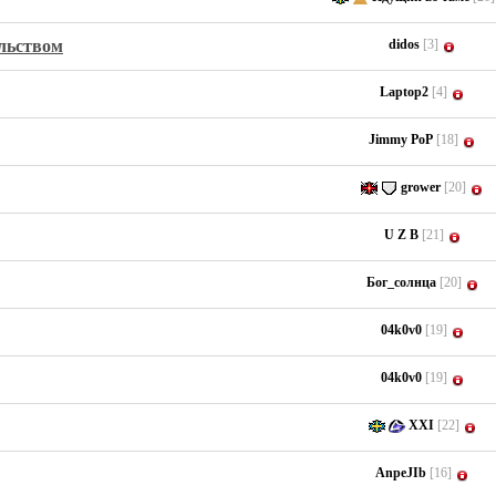
ельством
didos
[3]
Laptop2
[4]
Jimmy PoP
[18]
grower
[20]
U Z B
[21]
Бог_солнца
[20]
04k0v0
[19]
04k0v0
[19]
XXI
[22]
AnpeJIb
[16]