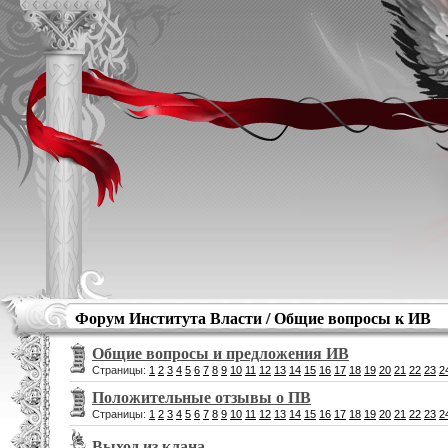
Форум Института Власти
/
Общие вопросы к ИВ
Общие вопросы и предложения ИВ
Страницы:
1
2
3
4
5
6
7
8
9
10
11
12
13
14
15
16
17
18
19
20
21
22
23
2
Положительные отзывы о ПВ
Страницы:
1
2
3
4
5
6
7
8
9
10
11
12
13
14
15
16
17
18
19
20
21
22
23
2
Выход из клана