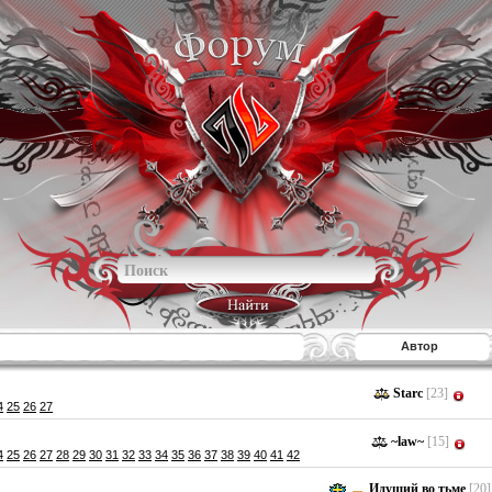
Автор
Starc
[23]
4
25
26
27
~law~
[15]
4
25
26
27
28
29
30
31
32
33
34
35
36
37
38
39
40
41
42
Идущий во тьме
[20]