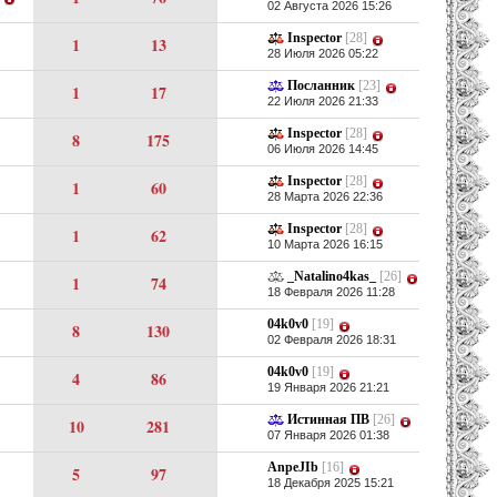
02 Августа 2026 15:26
Inspector
[28]
1
13
28 Июля 2026 05:22
Посланник
[23]
1
17
22 Июля 2026 21:33
Inspector
[28]
8
175
06 Июля 2026 14:45
Inspector
[28]
1
60
28 Марта 2026 22:36
Inspector
[28]
1
62
10 Марта 2026 16:15
_Natalino4kas_
[26]
1
74
18 Февраля 2026 11:28
04k0v0
[19]
8
130
02 Февраля 2026 18:31
04k0v0
[19]
4
86
19 Января 2026 21:21
Истинная ПВ
[26]
10
281
07 Января 2026 01:38
AnpeJIb
[16]
5
97
18 Декабря 2025 15:21