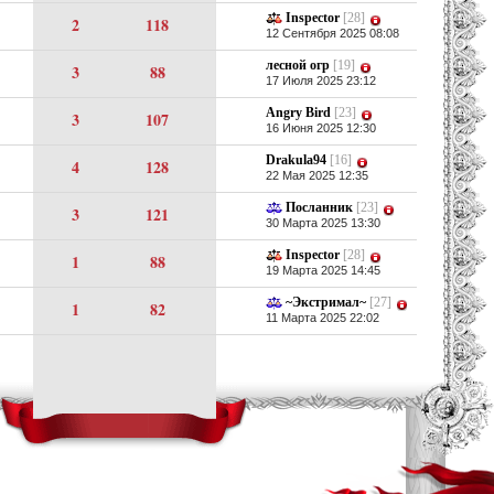
Inspector
[28]
2
118
12 Сентября 2025 08:08
лесной огр
[19]
3
88
17 Июля 2025 23:12
Angry Bird
[23]
3
107
16 Июня 2025 12:30
Drakula94
[16]
4
128
22 Мая 2025 12:35
Посланник
[23]
3
121
30 Марта 2025 13:30
Inspector
[28]
1
88
19 Марта 2025 14:45
~Экстримал~
[27]
1
82
11 Марта 2025 22:02