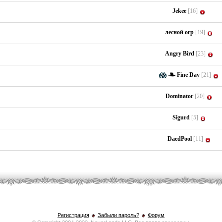
Jekee
[16]
лесной огр
[19]
Angry Bird
[23]
Fine Day
[21]
Dominator
[20]
Sigurd
[5]
DaedPool
[11]
Регистрация
Забыли пароль?
Форум