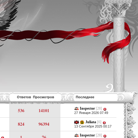
Ответов Просмотров
Последнее
Inspector
[28]
536
14101
27 Января 2026 07:49
Juliata
[6]
824
96394
13 Сентября 2025 00:17
Inspector
[28]
1
76