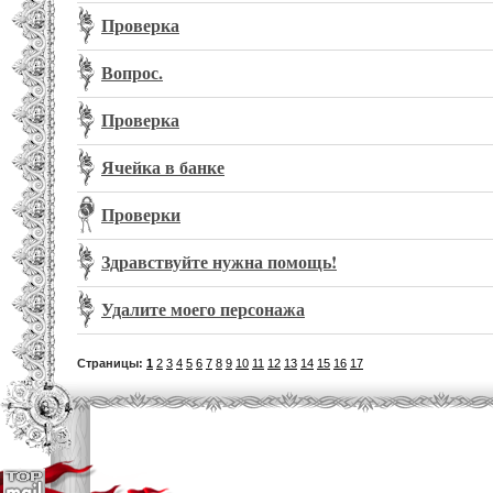
Проверка
Вопрос.
Проверка
Ячейка в банке
Проверки
Здравствуйте нужна помощь!
Удалите моего персонажа
Страницы:
1
2
3
4
5
6
7
8
9
10
11
12
13
14
15
16
17