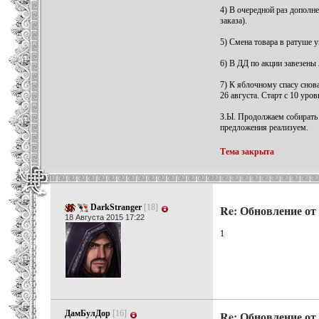
4) В очередной раз дополн
заказа).
5) Смена товара в ратуше у
6) В ДД по акции завезены
7) К яблочному спасу снова
26 августа. Старт с 10 уров
З.Ы. Продолжаем собирать 
предложения реализуем.
Тема закрыта
DarkStranger
[18]
Re: Обновление от 
18 Августа 2015 17:22
1
ДамБулДор
[16]
Re: Обновление от 