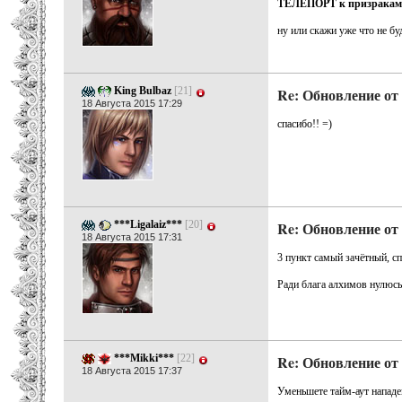
ТЕЛЕПОРТ к призракам
ну или скажи уже что не буд
King Bulbaz
[21]
Re: Обновление от 
18 Августа 2015 17:29
спасибо!! =)
***Ligalaiz***
[20]
Re: Обновление от 
18 Августа 2015 17:31
3 пункт самый зачётный, сп
Ради блага алхимов нулюсь
***Mikki***
[22]
Re: Обновление от 
18 Августа 2015 17:37
Уменьшете тайм-аут нападен