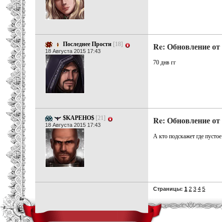
Последнее Прости
[18]
Re: Обновление от 
18 Августа 2015 17:43
70 днв гг
$KAPEHO$
[21]
Re: Обновление от 
18 Августа 2015 17:43
А кто подскажет где пусто
Страницы:
1
2
3
4
5