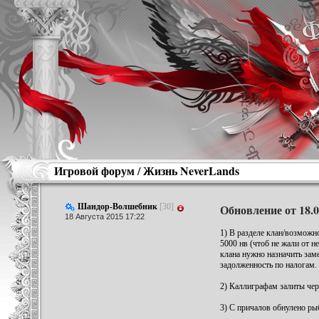
Игровой форум
/
Жизнь NeverLands
Шандор-Волшебник
[30]
Обновление от 18.0
18 Августа 2015 17:22
1) В разделе клан/возможн
5000 нв (чтоб не жали от н
клана нужно назначить зам
задолженность по налогам.
2) Каллиграфам залиты чер
3) С причалов обнулено ры