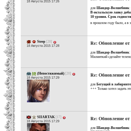
18 Августа 2015 17:26
для
Шандор-Волшебник
:
В октальскую лавку доба
10 уровня. Срок годности
в прошлом году было, а в 
Steep
[20]
Re: Обновление от 
18 Августа 2015 17:28
для
Шандор-Волшебник
:
Милинткий сделайте телепо
(Непостижимый)
[20]
Re: Обновление от 
18 Августа 2015 17:29
для
Бегущий в лабиринте
+++ Только хотел задать эт
SIIARTAK
[17]
Re: Обновление от 
18 Августа 2015 17:29
для
Шандор-Волшебник
: