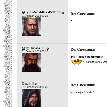
НебеСнЫй УлЁт!!!
[20]
Re: Снежинки
01 Января 2013 00:26
2
Timoha
[19]
Re: Снежинки
01 Января 2013 00:26
для
Шандор-Волшебник
:
С новым Годом Анд
Дика
[18]
Re: Снежинки
01 Января 2013 00:26
birja snejinok budet?