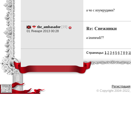
а чо с изумрудами?
the_ambasador
[19]
Re: Снежинки
01 Января 2013 00:28
a izumrudi??
Страницы:
1
2
3
4
5
6
7
8
9
1
Регистрация
© Copyright 2004-2022