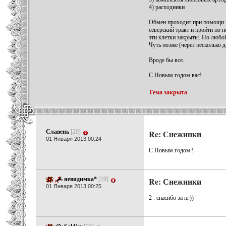
4) расходники
Обмен проходит при помощи к
северский тракт и пройти по н
эти клетки закрыты. Но любой
Чуть позже (через несколько 
Вроде бы все.
С Новым годом вас!
Тема закрыта
Славень
[20]
Re: Снежинки
01 Января 2013 00:24
С Новым годом !
невидимка*
[19]
Re: Снежинки
01 Января 2013 00:25
2 . спасибо за нг))