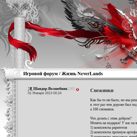
Игровой форум
/
Жизнь NeverLands
Шандор-Волшебник
[30]
Снежинки
01 Января 2013 00:24
Как бы то ни было, но мы реш
в этот раз чем дороже был по
а 160 снежинок.
Что делать с этим добром?
Менять на подарки! У вас на 
1) комплекты раритетов
2) комплекты премиум-артеф
3) комплекты люксовых арте