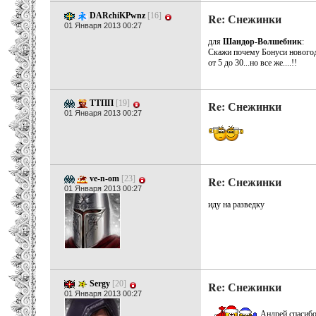
DARchiKPwnz
[16]
Re: Снежинки
01 Января 2013 00:27
для
Шандор-Волшебник
:
Скажи почему Бонуси новогод
от 5 до 30...но все же....!!
ТТПП
[19]
Re: Снежинки
01 Января 2013 00:27
ve-n-om
[23]
Re: Снежинки
01 Января 2013 00:27
иду на разведку
Sergy
[20]
Re: Снежинки
01 Января 2013 00:27
Андрей спаси